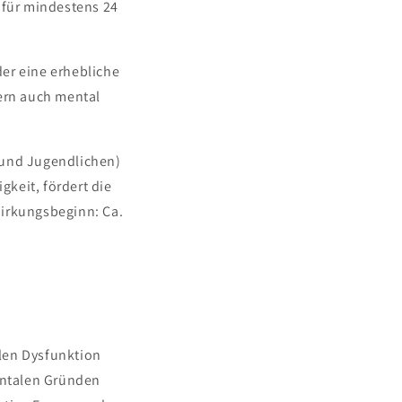
 für mindestens 24
er eine erhebliche
dern auch mental
und Jugendlichen)
gkeit, fördert die
Wirkungsbeginn: Ca.
len Dysfunktion
mentalen Gründen