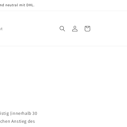
nd neutral mit DHL.
Einloggen
Warenkorb
kt
stig (innerhalb 30
ichen Anstieg des