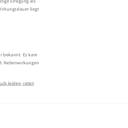
tige Erregung als
Wirkungsdauer liegt
or bekannt. Es kam
ND. Nebenwirkungen
ck leiden, raten