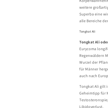
Körperwahrnehmu
weitere großarti
Superba eine wi
alle Bereiche de
Tongkat Ali
Tongkat Ali ode
Eurycoma longif
Regenwäldern Ma
Wurzel der Pflanz
für Männer herge
auch nach Europ
Tongkat Ali gilt
Geheimtipp für 
Testosteronspie
Libidoverlust.