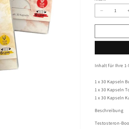
Anzahl
Verringere
die
Menge
für
Testosteron
Booster-
Kur
30
Tage
Inhalt für Ihre 
-
90
Kapseln
1 x 30 Kapseln 
1 x 30 Kapseln T
1 x 30 Kapseln K
Beschreibung
Testosteron-Boo