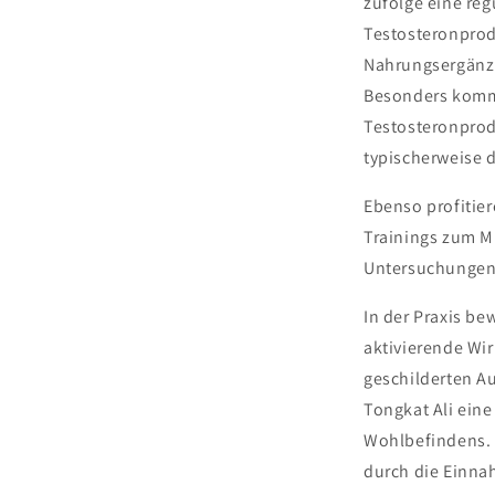
zufolge eine re
Testosteronprodu
Nahrungsergänzu
Besonders kommt
Testosteronprod
typischerweise 
Ebenso profitier
Trainings zum M
Untersuchungen
In der Praxis be
aktivierende Wi
geschilderten A
Tongkat Ali ein
Wohlbefindens. O
durch die Einna