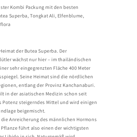
ster Kombi Packung mit den besten
utea Superba, Tongkat Ali, Elfenblume,
flora
 Heimat der Butea Superba. Der
ütler wächst nur hier – im thailändischen
iner sehr eingegrenzten Fläche 400 Meter
spiegel. Seine Heimat sind die nördlichen
egionen, entlang der Provinz Kanchanaburi.
lt in der asiatischen Medizin schon seit
 Potenz steigerndes Mittel und wird einigen
undlage beigemischt.
st die Anreicherung des männlichen Hormons
 Pflanze führt also einen der wichtigsten
r Libido in sich. Naturgemäß wird