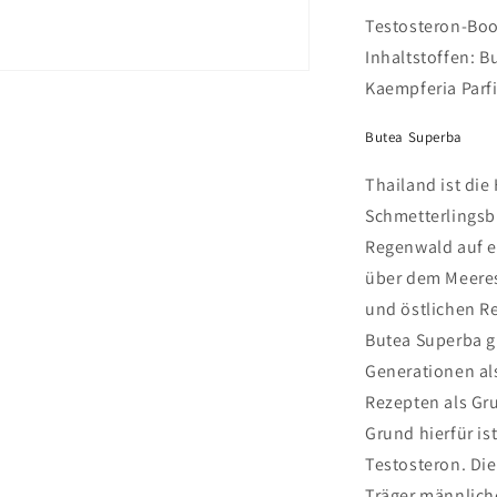
Testosteron-Boo
Inhaltstoffen: B
Kaempferia Parfi
Butea Superba
Thailand ist die
Schmetterlingsbl
Regenwald auf e
über dem Meeres
und östlichen R
Butea Superba gi
Generationen als
Rezepten als Gr
Grund hierfür i
Testosteron. Die
Träger männliche