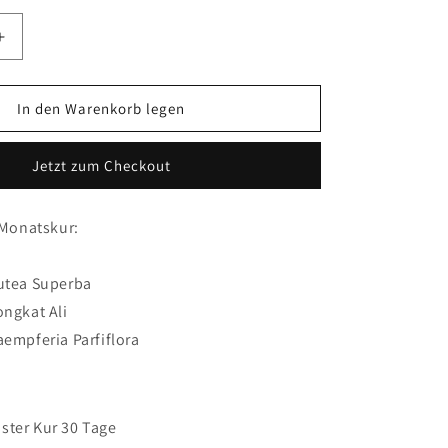
Erhöhe
die
Menge
für
In den Warenkorb legen
-
Testosteron-
Booster-
Jetzt zum Checkout
Kur
30
Tage
1-Monatskur:
-
90
Kapseln
Butea Superba
ongkat Ali
aempferia Parfiflora
ster Kur 30 Tage