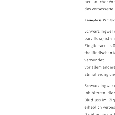
persönlicher Vo
das verbesserte 
Kaempferia Parfiflo
Schwarz Ingwer 
parviflora) ist e
Zingiberaceae. S
thailändischen 
verwendet.
Vor allem andere
Stimulierung un
Schwarz Ingwer 
Inhibitoren, die
Blutfluss im Kö
erheblich verbes
Darüber hinaus 