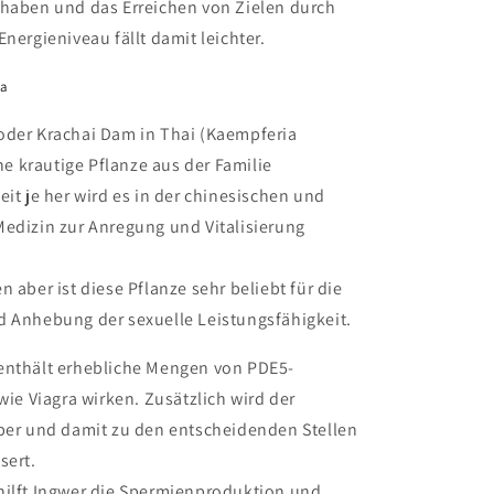
rhaben und das Erreichen von Zielen durch
Energieniveau fällt damit leichter.
ra
oder Krachai Dam in Thai (Kaempferia
ine krautige Pflanze aus der Familie
eit je her wird es in der chinesischen und
Medizin zur Anregung und Vitalisierung
n aber ist diese Pflanze sehr beliebt für die
d Anhebung der sexuelle Leistungsfähigkeit.
enthält erhebliche Mengen von PDE5-
 wie Viagra wirken. Zusätzlich wird der
rper und damit zu den entscheidenden Stellen
sert.
hilft Ingwer die Spermienproduktion und