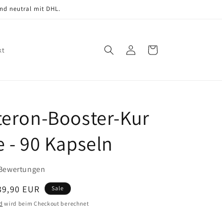
nd neutral mit DHL.
Einloggen
Warenkorb
kt
teron-Booster-Kur
e - 90 Kapseln
 Bewertungen
erkaufspreis
39,90 EUR
Sale
d
wird beim Checkout berechnet