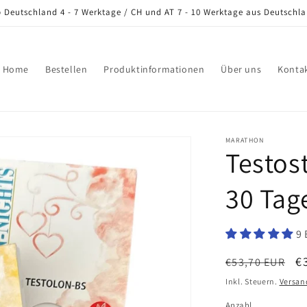
b Deutschland 4 - 7 Werktage / CH und AT 7 - 10 Werktage aus Deutschla
Home
Bestellen
Produktinformationen
Über uns
Konta
MARATHON
Testos
30 Tag
9
Normaler
V
€
€53,70 EUR
Preis
Inkl. Steuern.
Versan
Anzahl