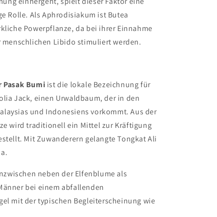
ng einhergeht, spielt dieser Faktor eine
ge Rolle. Als Aphrodisiakum ist Butea
rkliche Powerpflanze, da bei ihrer Einnahme
r menschlichen Libido stimuliert werden.
r Pasak Bumi
ist die lokale Bezeichnung für
olia Jack, einen Urwaldbaum, der in den
laysias und Indonesiens vorkommt. Aus der
e wird traditionell ein Mittel zur Kräftigung
stellt. Mit Zuwanderern gelangte Tongkat Ali
a.
 inzwischen neben der Elfenblume als
Männer bei einem abfallenden
gel mit der typischen Begleiterscheinung wie