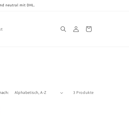
nd neutral mit DHL.
Einloggen
Warenkorb
kt
nach:
3 Produkte