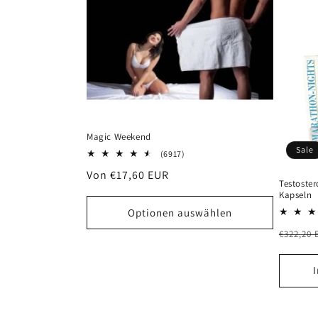
o
r
i
e
Magic Weekend
Sale
:
6917
(6917)
Bewertungen
Normaler
Von €17,60 EUR
insgesamt
Testoster
Preis
Kapseln
Optionen auswählen
Normal
€322,20 
Preis