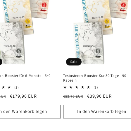
Sale
on-Booster für 6-Monate - 540
Testosteron-Booster-Kur 30 Tage - 90
Kapseln
3
8
(3)
(8)
Bewertungen
Bewertungen
er
Verkaufspreis
€179,90 EUR
Normaler
Verkaufspreis
€39,90 EUR
EUR
€53,70 EUR
insgesamt
insgesamt
Preis
In den Warenkorb legen
In den Warenkorb legen